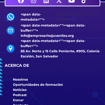
<span data-
<span data-buffer="
">+503
metadata="
">
7603-8914
<span data-metadata="
"><span data-
buffer="
">
info@empresariosjuveniles.org
<span data-metadata="
"><span data-
buffer="
">
85 Av. Norte y 15 Calle Poniente, #905, Colonia
Escalón, San Salvador
ACERCA DE
Nosotros
Oportunidades de formación
Noticias
Podcast
Donar